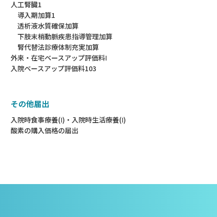
人工腎臓1
導入期加算1
透析液水質確保加算
下肢末梢動脈疾患指導管理加算
腎代替法診療体制充実加算
外来・在宅ベースアップ評価料Ⅰ
入院ベースアップ評価料103
その他届出
入院時食事療養(Ⅰ)・入院時生活療養(Ⅰ)
酸素の購入価格の届出