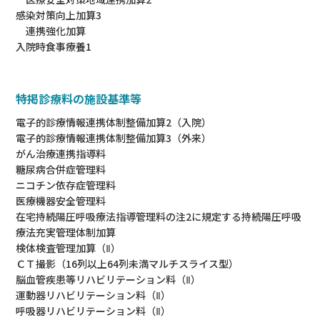
感染対策向上加算3
連携強化加算
入院時食事療養1
特掲診療料の施設基準等
電子的診療情報連携体制整備加算2（入院）
電子的診療情報連携体制整備加算3（外来）
がん治療連携指導料
糖尿病合併症管理料
ニコチン依存症管理料
医療機器安全管理料
在宅持続陽圧呼吸療法指導管理料の注2に規定する持続陽圧呼吸
療法充実管理体制加算
検体検査管理加算（Ⅱ）
ＣＴ撮影（16列以上64列未満マルチスライス型）
脳血管疾患等リハビリテーション料（Ⅱ）
運動器リハビリテーション料（Ⅱ）
呼吸器リハビリテーション料（Ⅱ）