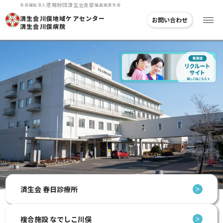
恩賜
財団
済生会支部
社会福祉法人
福島県済生会
済生会川俣地域
ケアセンター
お問い合わせ
済生会川俣病院
済生会
春日診療所
＞
複合施設
なでしこ川俣
＞