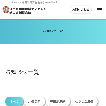
恩賜
財団
済生会支部
社会福祉法人
福島県済生会
済生会川俣地域
ケアセンター
お問い合わせ
済生会川俣病院
お知らせ一覧
お知らせ一覧
すべて
川俣病院
春日診療所
なでしこ川俣