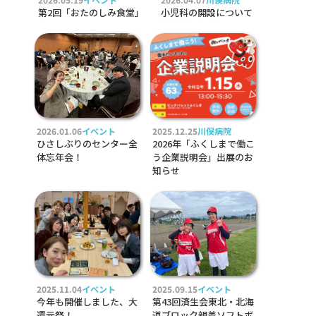
第2回「おたのしみ食堂」
小児科の開設について
2026.01.06
イベント
2025.12.25
川俣病院
ひさしぶりのセンター全
2026年「ふくしまで働こ
体忘年会！
う企業説明会」出展のお
知らせ
2025.11.04
イベント
2025.09.15
イベント
今年も開催しました、大
第43回済生会東北・北海
還元祭！
道ブロック親善ソフトボ