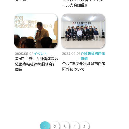
ール大会開催!!
2025.08.04
イベント
2025.06.05
介護職員初任者
第9回「済生会川俣病院地
研修
令和7年度介護職員初任者
域医療福祉連携懇話会」
研修について
開催
1
2
3
4
5