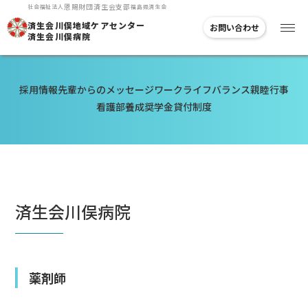
恩賜
財団
済生会支部
社会福祉法人
福島県済生会
済生会川俣地域
ケアセンター
お問い合わせ
済生会川俣病院
採用情報
先輩からのメッセージ
ワークライフバランス
親睦行事
看護部
養成奨学金貸付制度
済生会川俣病院
薬剤師