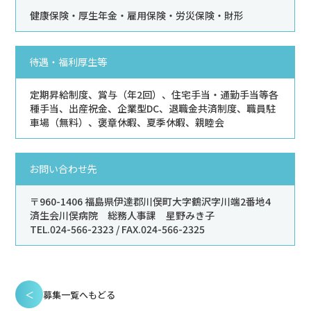
健康保険・厚生年金・雇用保険・労災保険・財形
待遇・福利厚生等
定期昇給制度、賞与（年2回）、住宅手当・通勤手当等各
種手当、出産祝金、企業型DC、退職金共済制度、職員駐
車場（無料）、褒章休暇、夏季休暇、親睦会
お問い合わせ先
〒960-1406 福島県伊達郡川俣町大字鶴沢字川端2番地4
済生会川俣病院 総務人事課 星野みき子
TEL.024-566-2323 / FAX.024-566-2325
＜
募集一覧へもどる