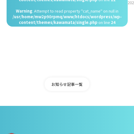
202
Warning
: Attempt to read property "cat_name" on null in
/usr/home/mw2p90rpmq/www/htdocs/wordpress/wp-
content/themes/kawamata/single.php
on line
24
お知らせ記事一覧