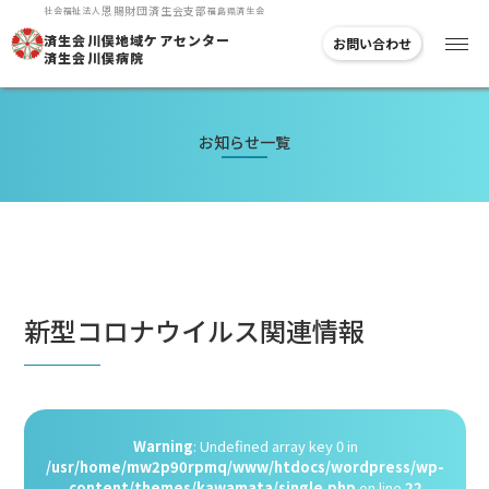
恩賜
財団
済生会支部
社会福祉法人
福島県済生会
済生会川俣地域
ケアセンター
お問い合わせ
済生会川俣病院
お知らせ一覧
新型コロナウイルス関連情報
Warning
: Undefined array key 0 in
/usr/home/mw2p90rpmq/www/htdocs/wordpress/wp-
content/themes/kawamata/single.php
on line
22