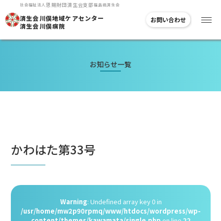
恩賜
財団
済生会支部
社会福祉法人
福島県済生会
済生会川俣地域
ケアセンター
お問い合わせ
済生会川俣病院
お知らせ一覧
かわはた第33号
Warning
: Undefined array key 0 in
/usr/home/mw2p90rpmq/www/htdocs/wordpress/wp-
content/themes/kawamata/single.php
on line
22