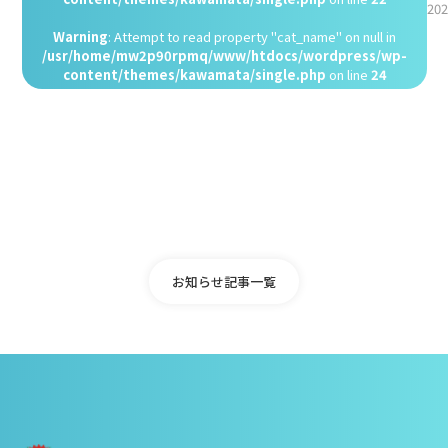
202
Warning
: Attempt to read property "cat_name" on null in
/usr/home/mw2p90rpmq/www/htdocs/wordpress/wp-
content/themes/kawamata/single.php
on line
24
お知らせ記事一覧