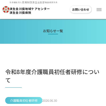
恩賜
財団
済生会支部
社会福祉法人
福島県済生会
済生会川俣地域
ケアセンター
お問い合わせ
済生会川俣病院
お知らせ一覧
令和8年度介護職員初任者研修につい
て
介護職員初任者研修
2026.06.30